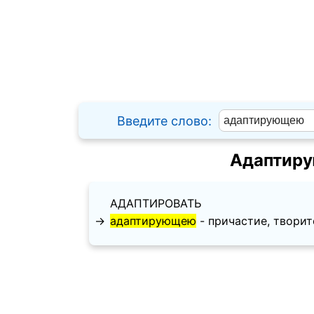
Введите слово:
Адаптиру
АДАПТИРОВАТЬ
→
адаптирующею
- причастие, творител