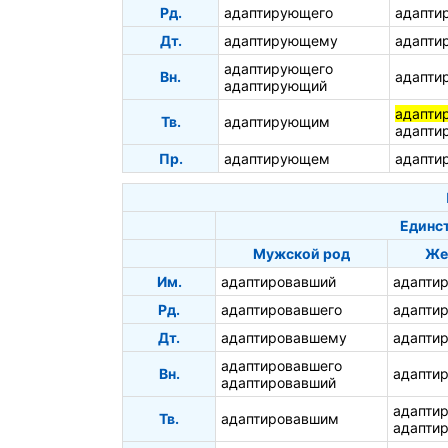
Рд.
адаптирующего
адапти
Дт.
адаптирующему
адапти
адаптирующего
Вн.
адапти
адаптирующий
адапти
Тв.
адаптирующим
адапти
Пр.
адаптирующем
адапти
Единс
Мужской род
Же
Им.
адаптировавший
адапти
Рд.
адаптировавшего
адапти
Дт.
адаптировавшему
адапти
адаптировавшего
Вн.
адапти
адаптировавший
адапти
Тв.
адаптировавшим
адапти