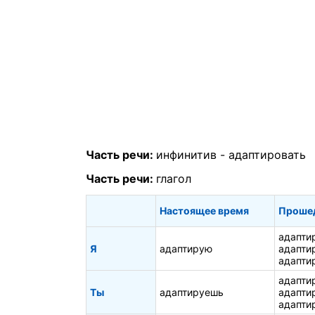
Часть речи:
инфинитив -
адаптировать
Часть речи:
глагол
Настоящее время
Проше
адапти
Я
адаптирую
адапти
адапти
адапти
Ты
адаптируешь
адапти
адапти