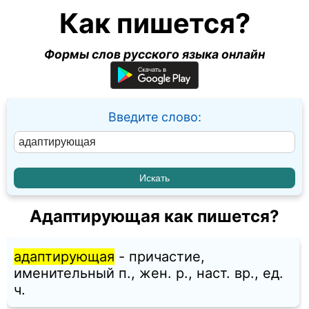
Как пишется?
Формы слов русского языка онлайн
Введите слово:
Адаптирующая как пишется?
адаптирующая
- причастие,
именительный п., жен. p., наст. вр., ед.
ч.