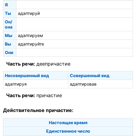
Я
Ты
адаптируй
Он/
она
Мы
адаптируем
Вы
адаптируйте
Они
Часть речи:
деепричастие
Несовершенный вид
Совершенный вид
адаптируя
адаптировав
Часть речи:
причастие
Действительное причастие:
Настоящее время
Единственное число