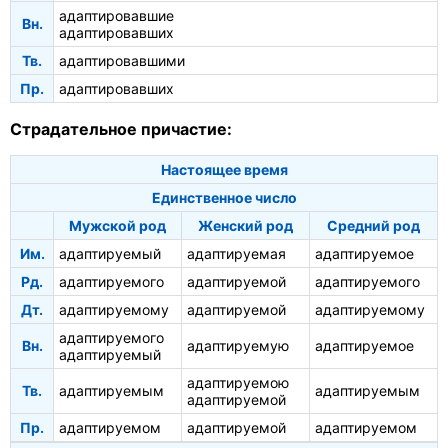
адаптировавшие
Вн.
адаптировавших
Тв.
адаптировавшими
Пр.
адаптировавших
Страдательное причастие:
Настоящее время
Единственное число
Мужской род
Женский род
Средний род
Им.
адаптируемый
адаптируемая
адаптируемое
Рд.
адаптируемого
адаптируемой
адаптируемого
Дт.
адаптируемому
адаптируемой
адаптируемому
адаптируемого
Вн.
адаптируемую
адаптируемое
адаптируемый
адаптируемою
Тв.
адаптируемым
адаптируемым
адаптируемой
Пр.
адаптируемом
адаптируемой
адаптируемом