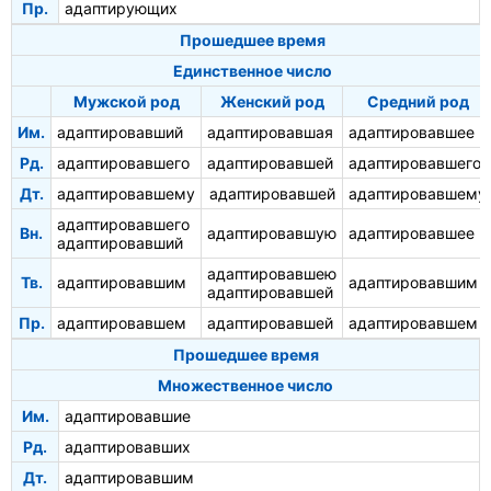
Пр.
адаптирующих
Прошедшее время
Единственное число
Мужской род
Женский род
Средний род
Им.
адаптировавший
адаптировавшая
адаптировавшее
Рд.
адаптировавшего
адаптировавшей
адаптировавшего
Дт.
адаптировавшему
адаптировавшей
адаптировавшему
адаптировавшего
Вн.
адаптировавшую
адаптировавшее
адаптировавший
адаптировавшею
Тв.
адаптировавшим
адаптировавшим
адаптировавшей
Пр.
адаптировавшем
адаптировавшей
адаптировавшем
Прошедшее время
Множественное число
Им.
адаптировавшие
Рд.
адаптировавших
Дт.
адаптировавшим