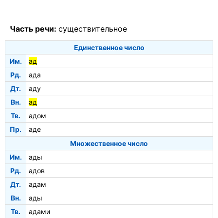
Часть речи:
существительное
Единственное число
Им.
ад
Рд.
ада
Дт.
аду
Вн.
ад
Тв.
адом
Пр.
аде
Множественное число
Им.
ады
Рд.
адов
Дт.
адам
Вн.
ады
Тв.
адами