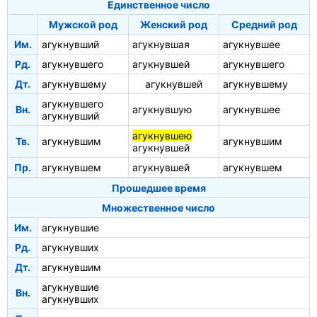
Единственное число
Мужской род
Женский род
Средний род
Им.
агукнувший
агукнувшая
агукнувшее
Рд.
агукнувшего
агукнувшей
агукнувшего
Дт.
агукнувшему
агукнувшей
агукнувшему
агукнувшего
Вн.
агукнувшую
агукнувшее
агукнувший
агукнувшею
Тв.
агукнувшим
агукнувшим
агукнувшей
Пр.
агукнувшем
агукнувшей
агукнувшем
Прошедшее время
Множественное число
Им.
агукнувшие
Рд.
агукнувших
Дт.
агукнувшим
агукнувшие
Вн.
агукнувших