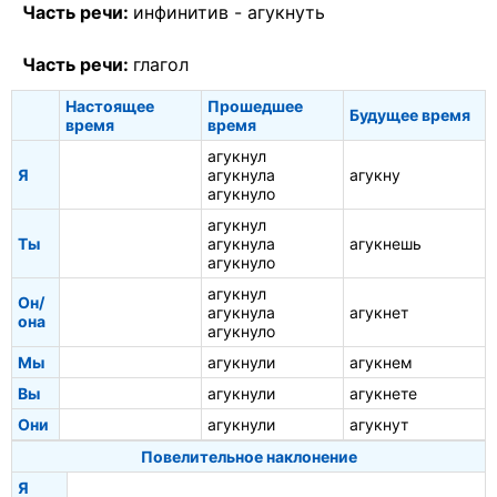
Часть речи:
инфинитив -
агукнуть
Часть речи:
глагол
Настоящее
Прошедшее
Будущее время
время
время
агукнул
Я
агукнула
агукну
агукнуло
агукнул
Ты
агукнула
агукнешь
агукнуло
агукнул
Он/
агукнула
агукнет
она
агукнуло
Мы
агукнули
агукнем
Вы
агукнули
агукнете
Они
агукнули
агукнут
Повелительное наклонение
Я