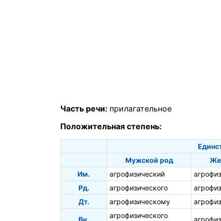
Часть речи:
прилагательное
Положительная степень:
Единс
Мужской род
Же
Им.
агрофизический
агрофи
Рд.
агрофизического
агрофи
Дт.
агрофизическому
агрофи
агрофизического
Вн.
агрофи