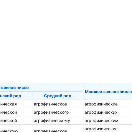
твенное число
Множественное число
нский род
Средний род
зическая
агрофизическое
агрофизические
зической
агрофизического
агрофизических
зической
агрофизическому
агрофизическим
агрофизические
зическую
агрофизическое