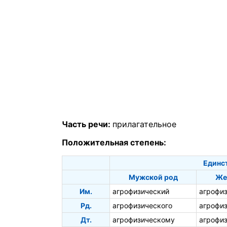
Часть речи:
прилагательное
Положительная степень:
Единс
Мужской род
Же
Им.
агрофизический
агрофи
Рд.
агрофизического
агрофи
Дт.
агрофизическому
агрофи