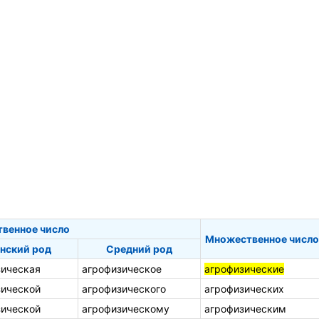
твенное число
Множественное число
нский род
Средний род
зическая
агрофизическое
агрофизические
зической
агрофизического
агрофизических
зической
агрофизическому
агрофизическим