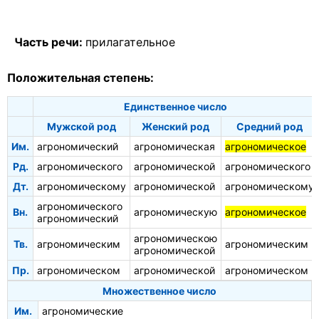
Часть речи:
прилагательное
Положительная степень:
Единственное число
Мужской род
Женский род
Средний род
Им.
агрономический
агрономическая
агрономическое
Рд.
агрономического
агрономической
агрономического
Дт.
агрономическому
агрономической
агрономическому
агрономического
Вн.
агрономическую
агрономическое
агрономический
агрономическою
Тв.
агрономическим
агрономическим
агрономической
Пр.
агрономическом
агрономической
агрономическом
Множественное число
Им.
агрономические