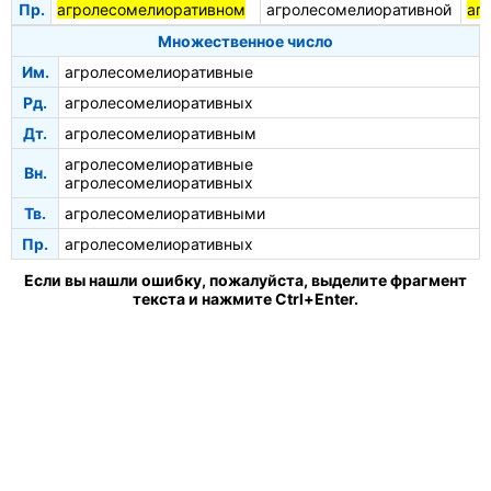
Пр.
агролесомелиоративном
агролесомелиоративной
аг
Множественное число
Им.
агролесомелиоративные
Рд.
агролесомелиоративных
Дт.
агролесомелиоративным
агролесомелиоративные
Вн.
агролесомелиоративных
Тв.
агролесомелиоративными
Пр.
агролесомелиоративных
Если вы нашли ошибку, пожалуйста, выделите фрагмент
текста и нажмите Ctrl+Enter.