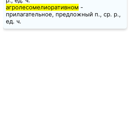
p., ед. ч.
агролесомелиоративном
-
прилагательное, предложный п., ср. p.,
ед. ч.