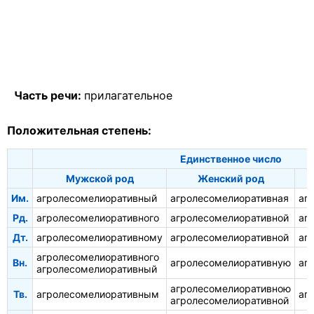
Часть речи:
прилагательное
Положительная степень:
Единственное число
Мужской род
Женский род
Им.
агролесомелиоративный
агролесомелиоративная
аг
Рд.
агролесомелиоративного
агролесомелиоративной
аг
Дт.
агролесомелиоративному
агролесомелиоративной
аг
агролесомелиоративного
Вн.
агролесомелиоративную
аг
агролесомелиоративный
агролесомелиоративною
Тв.
агролесомелиоративным
аг
агролесомелиоративной