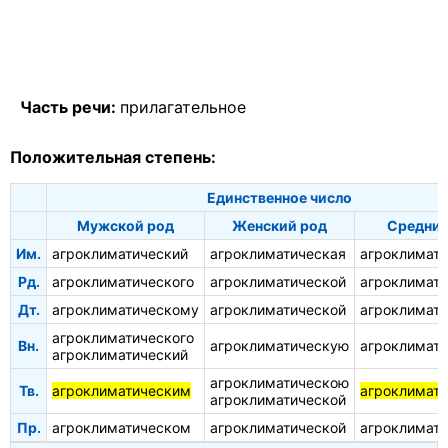
Часть речи:
прилагательное
Положительная степень:
Единственное число
Мужской род
Женский род
Средний
Им.
агроклиматический
агроклиматическая
агроклимати
Рд.
агроклиматического
агроклиматической
агроклимати
Дт.
агроклиматическому
агроклиматической
агроклимат
агроклиматического
Вн.
агроклиматическую
агроклимати
агроклиматический
агроклиматическою
Тв.
агроклиматическим
агроклимат
агроклиматической
Пр.
агроклиматическом
агроклиматической
агроклимат