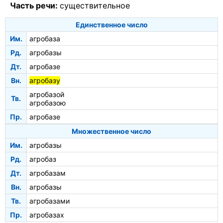
Часть речи:
существительное
Единственное число
Им.
агробаза
Рд.
агробазы
Дт.
агробазе
Вн.
агробазу
агробазой
Тв.
агробазою
Пр.
агробазе
Множественное число
Им.
агробазы
Рд.
агробаз
Дт.
агробазам
Вн.
агробазы
Тв.
агробазами
Пр.
агробазах