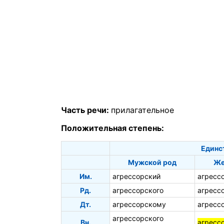
Часть речи:
прилагательное
Положительная степень:
Единс
Мужской род
Же
Им.
агрессорский
агресс
Рд.
агрессорского
агресс
Дт.
агрессорскому
агресс
агрессорского
Вн.
агресс