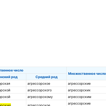
твенное число
Множественное число
нский род
Средний род
орская
агрессорское
агрессорские
орской
агрессорского
агрессорских
орской
агрессорскому
агрессорским
агрессорские
орскую
агрессорское