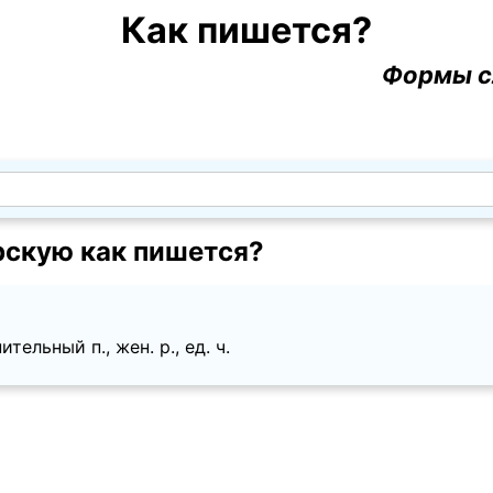
Как пишется?
Формы с
рскую как пишется?
тельный п., жен. p., ед. ч.