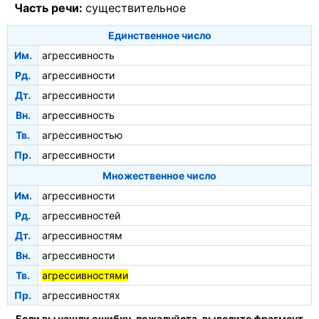
Часть речи:
существительное
Единственное число
Им.
агрессивность
Рд.
агрессивности
Дт.
агрессивности
Вн.
агрессивность
Тв.
агрессивностью
Пр.
агрессивности
Множественное число
Им.
агрессивности
Рд.
агрессивностей
Дт.
агрессивностям
Вн.
агрессивности
Тв.
агрессивностями
Пр.
агрессивностях
Если вы нашли ошибку, пожалуйста, выделите фрагмент