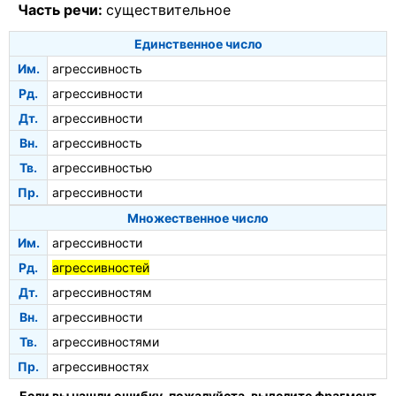
Часть речи:
существительное
Единственное число
Им.
агрессивность
Рд.
агрессивности
Дт.
агрессивности
Вн.
агрессивность
Тв.
агрессивностью
Пр.
агрессивности
Множественное число
Им.
агрессивности
Рд.
агрессивностей
Дт.
агрессивностям
Вн.
агрессивности
Тв.
агрессивностями
Пр.
агрессивностях
Если вы нашли ошибку, пожалуйста, выделите фрагмент