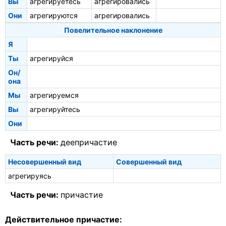
Вы
агрегируетесь
агрегировались
Они
агрегируются
агрегировались
Повелительное наклонение
Я
Ты
агрегируйся
Он/
она
Мы
агрегируемся
Вы
агрегируйтесь
Они
Часть речи:
деепричастие
Несовершенный вид
Совершенный вид
агрегируясь
Часть речи:
причастие
Действительное причастие: