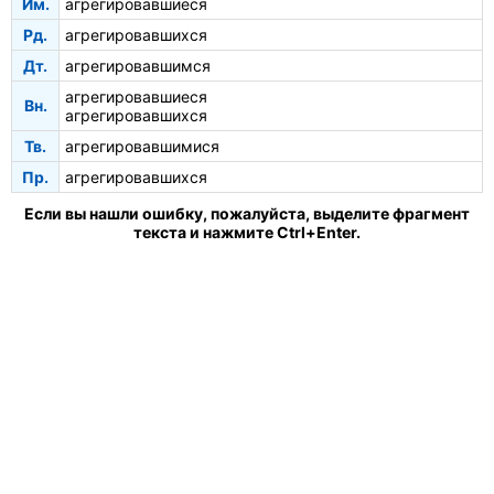
Им.
агрегировавшиеся
Рд.
агрегировавшихся
Дт.
агрегировавшимся
агрегировавшиеся
Вн.
агрегировавшихся
Тв.
агрегировавшимися
Пр.
агрегировавшихся
Если вы нашли ошибку, пожалуйста, выделите фрагмент
текста и нажмите Ctrl+Enter.