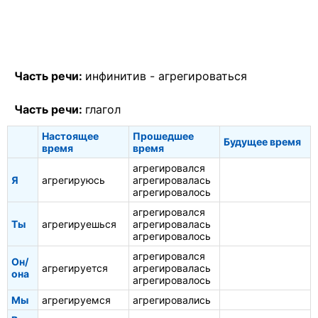
Часть речи:
инфинитив -
агрегироваться
Часть речи:
глагол
Настоящее
Прошедшее
Будущее время
время
время
агрегировался
Я
агрегируюсь
агрегировалась
агрегировалось
агрегировался
Ты
агрегируешься
агрегировалась
агрегировалось
агрегировался
Он/
агрегируется
агрегировалась
она
агрегировалось
Мы
агрегируемся
агрегировались