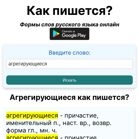
Как пишется?
Формы слов русского языка онлайн
Введите слово:
Агрегирующиеся как пишется?
агрегирующиеся
- причастие,
именительный п., наст. вр., возвр.
форма гл., мн. ч.
агрегирующиеся
- причастие,