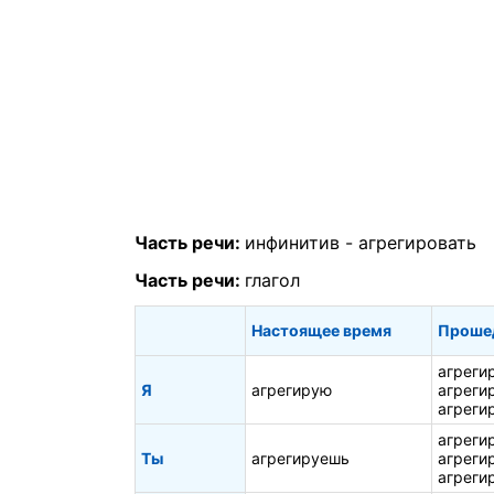
Часть речи:
инфинитив -
агрегировать
Часть речи:
глагол
Настоящее время
Проше
агреги
Я
агрегирую
агреги
агреги
агреги
Ты
агрегируешь
агреги
агреги