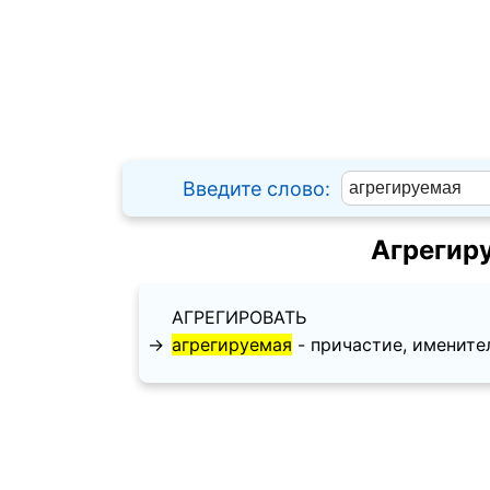
Введите слово:
Агрегир
АГРЕГИРОВАТЬ
→
агрегируемая
- причастие, именительн