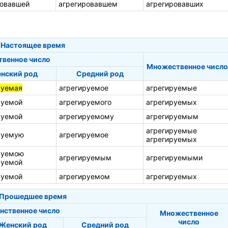
ровавшей
агрегировавшем
агрегировавших
Настоящее время
твенное число
Множественное число
нский род
Средний род
руемая
агрегируемое
агрегируемые
руемой
агрегируемого
агрегируемых
руемой
агрегируемому
агрегируемым
агрегируемые
руемую
агрегируемое
агрегируемых
руемою
агрегируемым
агрегируемыми
руемой
руемой
агрегируемом
агрегируемых
Прошедшее время
нственное число
Множественное
число
Женский род
Средний род