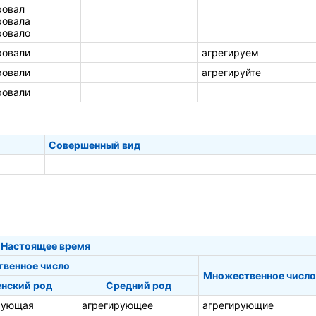
ровал
ровала
ровало
ровали
агрегируем
ровали
агрегируйте
ровали
Совершенный вид
Настоящее время
твенное число
Множественное число
нский род
Средний род
рующая
агрегирующее
агрегирующие