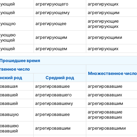
рующей
агрегирующего
агрегирующих
рующей
агрегирующему
агрегирующим
агрегирующие
рующую
агрегирующее
агрегирующих
рующею
агрегирующим
агрегирующими
рующей
рующей
агрегирующем
агрегирующих
Прошедшее время
твенное число
Множественное число
нский род
Средний род
ровавшая
агрегировавшее
агрегировавшие
ровавшей
агрегировавшего
агрегировавших
ровавшей
агрегировавшему
агрегировавшим
агрегировавшие
ровавшую
агрегировавшее
агрегировавших
ровавшею
агрегировавшим
агрегировавшими
ровавшей