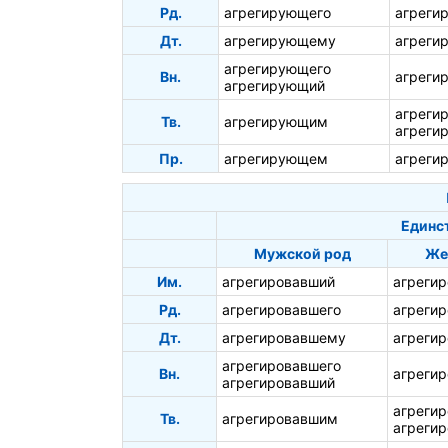
Рд.
агрегирующего
агреги
Дт.
агрегирующему
агреги
агрегирующего
Вн.
агреги
агрегирующий
агреги
Тв.
агрегирующим
агреги
Пр.
агрегирующем
агреги
Единс
Мужской род
Же
Им.
агрегировавший
агреги
Рд.
агрегировавшего
агреги
Дт.
агрегировавшему
агреги
агрегировавшего
Вн.
агреги
агрегировавший
агреги
Тв.
агрегировавшим
агреги