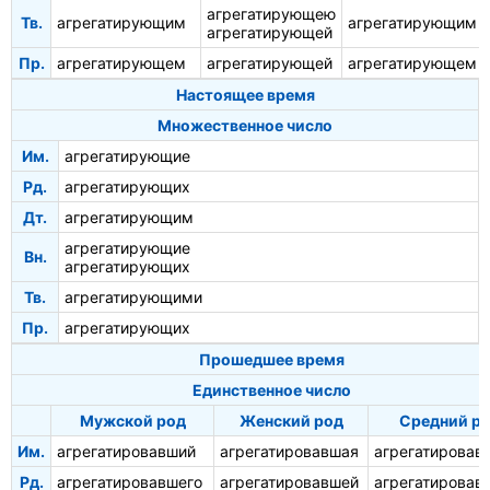
агрегатирующею
Тв.
агрегатирующим
агрегатирующим
агрегатирующей
Пр.
агрегатирующем
агрегатирующей
агрегатирующем
Настоящее время
Множественное число
Им.
агрегатирующие
Рд.
агрегатирующих
Дт.
агрегатирующим
агрегатирующие
Вн.
агрегатирующих
Тв.
агрегатирующими
Пр.
агрегатирующих
Прошедшее время
Единственное число
Мужской род
Женский род
Средний р
Им.
агрегатировавший
агрегатировавшая
агрегатировав
Рд.
агрегатировавшего
агрегатировавшей
агрегатировав