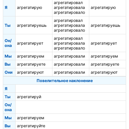
агрегатировал
Я
агрегатирую
агрегатировала
агрегатирую
агрегатировало
агрегатировал
Ты
агрегатируешь
агрегатировала
агрегатируешь
агрегатировало
агрегатировал
Он/
агрегатирует
агрегатировала
агрегатирует
она
агрегатировало
Мы
агрегатируем
агрегатировали
агрегатируем
Вы
агрегатируете
агрегатировали
агрегатируете
Они
агрегатируют
агрегатировали
агрегатируют
Повелительное наклонение
Я
Ты
агрегатируй
Он/
она
Мы
агрегатируем
Вы
агрегатируйте