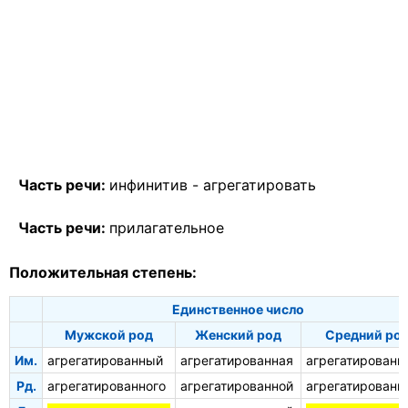
Часть речи:
инфинитив -
агрегатировать
Часть речи:
прилагательное
Положительная степень:
Единственное число
Мужской род
Женский род
Средний ро
Им.
агрегатированный
агрегатированная
агрегатированн
Рд.
агрегатированного
агрегатированной
агрегатированн