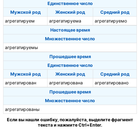
Единственное число
Мужской род
Женский род
Средний род
агрегатируем
агрегатируема
агрегатируемо
Настоящее время
Множественное число
агрегатируемы
Прошедшее время
Единственное число
Мужской род
Женский род
Средний род
агрегатирован
агрегатирована
агрегатировано
Прошедшее время
Множественное число
агрегатированы
Если вы нашли ошибку, пожалуйста, выделите фрагмент
текста и нажмите Ctrl+Enter.