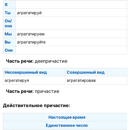
Я
Ты
агрегатируй
Он/
она
Мы
агрегатируем
Вы
агрегатируйте
Они
Часть речи:
деепричастие
Несовершенный вид
Совершенный вид
агрегатируя
агрегатировав
Часть речи:
причастие
Действительное причастие:
Настоящее время
Единственное число