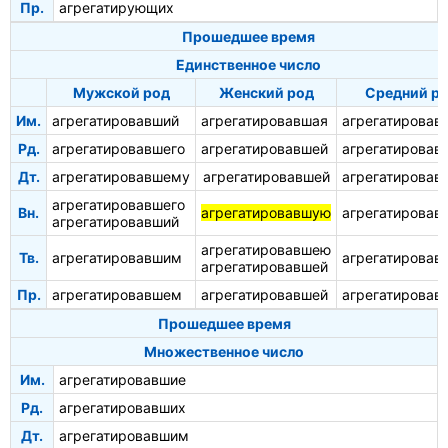
Пр.
агрегатирующих
Прошедшее время
Единственное число
Мужской род
Женский род
Средний р
Им.
агрегатировавший
агрегатировавшая
агрегатировав
Рд.
агрегатировавшего
агрегатировавшей
агрегатировав
Дт.
агрегатировавшему
агрегатировавшей
агрегатировав
агрегатировавшего
Вн.
агрегатировавшую
агрегатировав
агрегатировавший
агрегатировавшею
Тв.
агрегатировавшим
агрегатировав
агрегатировавшей
Пр.
агрегатировавшем
агрегатировавшей
агрегатировав
Прошедшее время
Множественное число
Им.
агрегатировавшие
Рд.
агрегатировавших
Дт.
агрегатировавшим