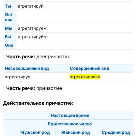
Ты
агрегатируй
Он/
она
Мы
агрегатируем
Вы
агрегатируйте
Они
Часть речи:
деепричастие
Несовершенный вид
Совершенный вид
агрегатируя
агрегатировав
Часть речи:
причастие
Действительное причастие:
Настоящее время
Единственное число
Мужской род
Женский род
Средний род