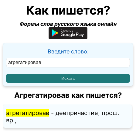
Как пишется?
Формы слов русского языка онлайн
Введите слово:
Агрегатировав как пишется?
агрегатировав
- деепричастие, прош.
вр.,