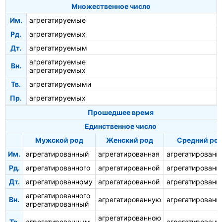
Множественное число
Им.
агрегатируемые
Рд.
агрегатируемых
Дт.
агрегатируемым
агрегатируемые
Вн.
агрегатируемых
Тв.
агрегатируемыми
Пр.
агрегатируемых
Прошедшее время
Единственное число
Мужской род
Женский род
Средний ро
Им.
агрегатированный
агрегатированная
агрегатированн
Рд.
агрегатированного
агрегатированной
агрегатированн
Дт.
агрегатированному
агрегатированной
агрегатированн
агрегатированного
Вн.
агрегатированную
агрегатированн
агрегатированный
агрегатированною
Тв.
агрегатированным
агрегатирован