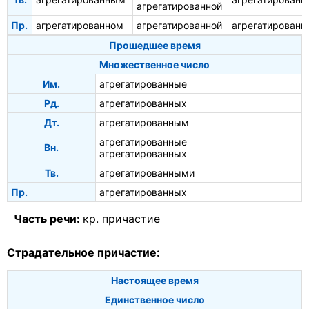
агрегатированной
Пр.
агрегатированном
агрегатированной
агрегатированн
Прошедшее время
Множественное число
Им.
агрегатированные
Рд.
агрегатированных
Дт.
агрегатированным
агрегатированные
Вн.
агрегатированных
Тв.
агрегатированными
Пр.
агрегатированных
Часть речи:
кр. причастие
Страдательное причастие:
Настоящее время
Единственное число