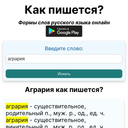
Как пишется?
Формы слов русского языка онлайн
Введите слово:
Агрария как пишется?
агрария
- существительное,
родительный п., муж. p., од., ед. ч.
агрария
- существительное,
винительный п., муж. p., од., ед. ч.