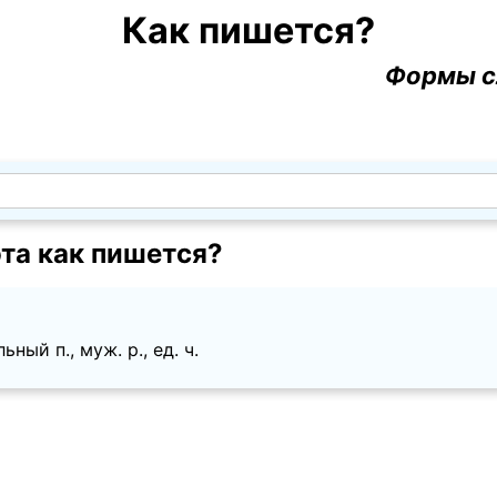
Как пишется?
Формы с
та как пишется?
ый п., муж. p., ед. ч.