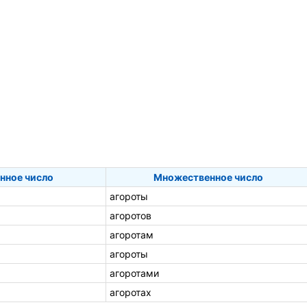
нное число
Множественное число
агороты
агоротов
агоротам
агороты
агоротами
агоротах