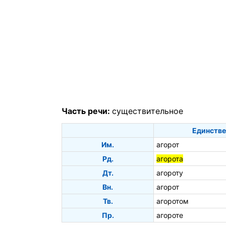
Часть речи:
существительное
Единстве
Им.
агорот
Рд.
агорота
Дт.
агороту
Вн.
агорот
Тв.
агоротом
Пр.
агороте