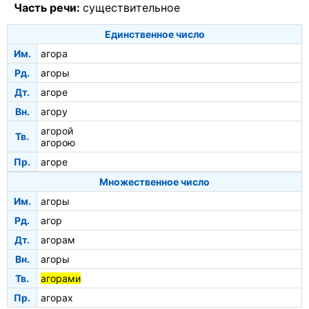
Часть речи:
существительное
Единственное число
Им.
агора
Рд.
агоры
Дт.
агоре
Вн.
агору
агорой
Тв.
агорою
Пр.
агоре
Множественное число
Им.
агоры
Рд.
агор
Дт.
агорам
Вн.
агоры
Тв.
агорами
Пр.
агорах