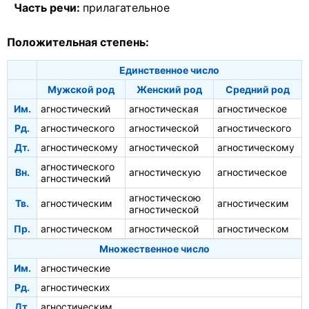
Часть речи:
прилагательное
Положительная степень:
Единственное число
Мужской род
Женский род
Средний род
Им.
агностический
агностическая
агностическое
Рд.
агностического
агностической
агностического
Дт.
агностическому
агностической
агностическому
агностического
Вн.
агностическую
агностическое
агностический
агностическою
Тв.
агностическим
агностическим
агностической
Пр.
агностическом
агностической
агностическом
Множественное число
Им.
агностические
Рд.
агностических
Дт.
агностическим