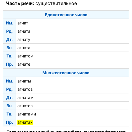
Часть речи:
существительное
Единственное число
Им.
агнат
Рд.
агната
Дт.
агнату
Вн.
агната
Тв.
агнатом
Пр.
агнате
Множественное число
Им.
агнаты
Рд.
агнатов
Дт.
агнатам
Вн.
агнатов
Тв.
агнатами
Пр.
агнатах
Если вы нашли ошибку, пожалуйста, выделите фрагмент