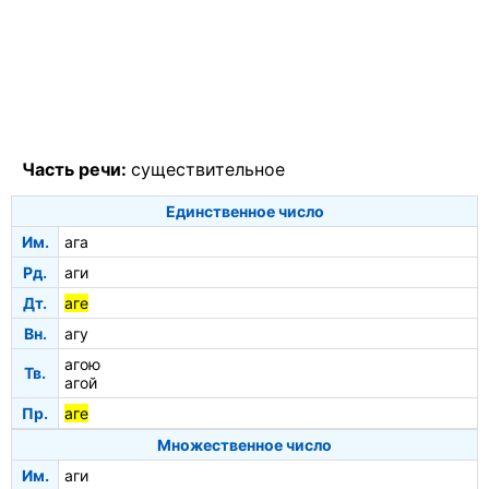
Часть речи:
существительное
Единственное число
Им.
ага
Рд.
аги
Дт.
аге
Вн.
агу
агою
Тв.
агой
Пр.
аге
Множественное число
Им.
аги