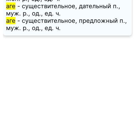
аге
- существительное, дательный п.,
муж. p., од., ед. ч.
аге
- существительное, предложный п.,
муж. p., од., ед. ч.