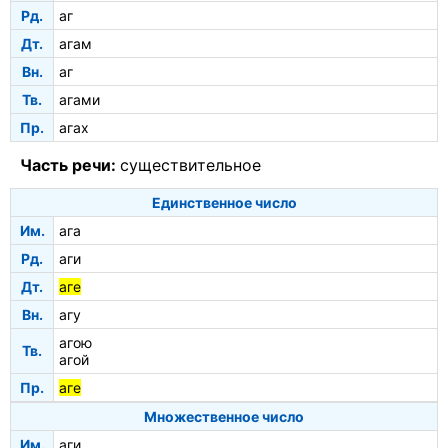
Рд.
аг
Дт.
агам
Вн.
аг
Тв.
агами
Пр.
агах
Часть речи:
существительное
Единственное число
Им.
ага
Рд.
аги
Дт.
аге
Вн.
агу
агою
Тв.
агой
Пр.
аге
Множественное число
Им.
аги