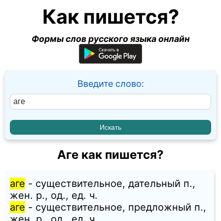
Как пишется?
Формы слов русского языка онлайн
Введите слово:
Аге как пишется?
аге
- существительное, дательный п.,
жен. p., од., ед. ч.
аге
- существительное, предложный п.,
жен. p., од., ед. ч.