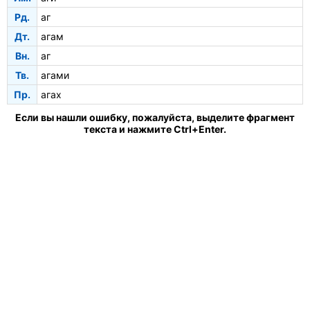
Рд.
аг
Дт.
агам
Вн.
аг
Тв.
агами
Пр.
агах
Если вы нашли ошибку, пожалуйста, выделите фрагмент
текста и нажмите Ctrl+Enter.