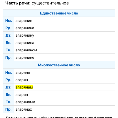
Часть речи:
существительное
Единственное число
Им.
агарянин
Рд.
агарянина
Дт.
агарянину
Вн.
агарянина
Тв.
агарянином
Пр.
агарянине
Множественное число
Им.
агаряне
Рд.
агарян
Дт.
агарянам
Вн.
агарян
Тв.
агарянами
Пр.
агарянах
Если вы нашли ошибку, пожалуйста, выделите фрагмент