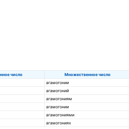
нное число
Множественное число
агамогонии
агамогоний
агамогониям
агамогонии
агамогониями
агамогониях