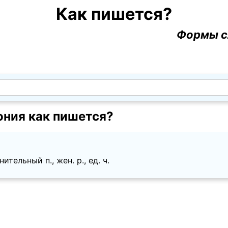
Как пишется?
Формы с
ония как пишется?
тельный п., жен. p., ед. ч.