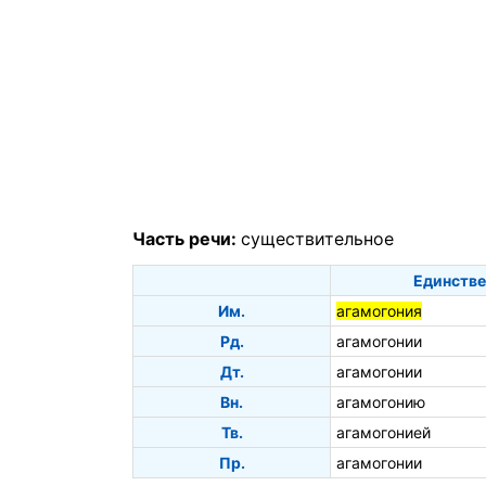
Часть речи:
существительное
Единстве
Им.
агамогония
Рд.
агамогонии
Дт.
агамогонии
Вн.
агамогонию
Тв.
агамогонией
Пр.
агамогонии