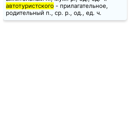
автотуристского
- прилагательное,
родительный п., ср. p., од., ед. ч.