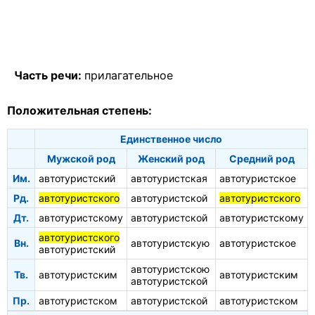
Часть речи:
прилагательное
Положительная степень:
Единственное число
Мужской род
Женский род
Средний род
Им.
автотуристский
автотуристская
автотуристское
Рд.
автотуристского
автотуристской
автотуристского
Дт.
автотуристскому
автотуристской
автотуристскому
автотуристского
Вн.
автотуристскую
автотуристское
автотуристский
автотуристскою
Тв.
автотуристским
автотуристским
автотуристской
Пр.
автотуристском
автотуристской
автотуристском