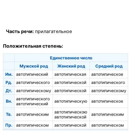
Часть речи:
прилагательное
Положительная степень:
Единственное число
Мужской род
Женский род
Средний род
Им.
автотипический
автотипическая
автотипическое
Рд.
автотипического
автотипической
автотипического
Дт.
автотипическому
автотипической
автотипическому
автотипического
Вн.
автотипическую
автотипическое
автотипический
автотипическою
Тв.
автотипическим
автотипическим
автотипической
Пр.
автотипическом
автотипической
автотипическом