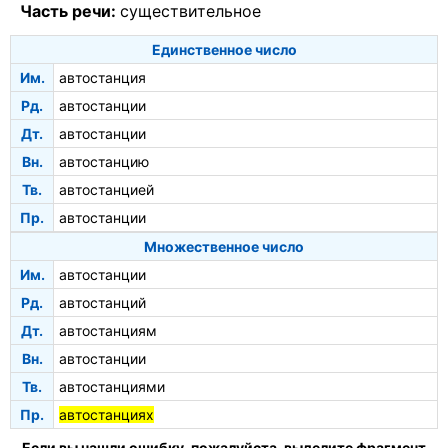
Часть речи:
существительное
Единственное число
Им.
автостанция
Рд.
автостанции
Дт.
автостанции
Вн.
автостанцию
Тв.
автостанцией
Пр.
автостанции
Множественное число
Им.
автостанции
Рд.
автостанций
Дт.
автостанциям
Вн.
автостанции
Тв.
автостанциями
Пр.
автостанциях
Если вы нашли ошибку, пожалуйста, выделите фрагмент