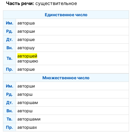
Часть речи:
существительное
Единственное число
Им.
авторша
Рд.
авторши
Дт.
авторше
Вн.
авторшу
авторшей
Тв.
авторшею
Пр.
авторше
Множественное число
Им.
авторши
Рд.
авторш
Дт.
авторшам
Вн.
авторш
Тв.
авторшами
Пр.
авторшах