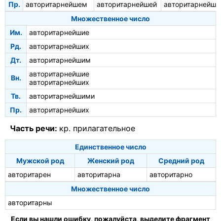
Пр.
авторитарнейшем
авторитарнейшей
авторитарнейш
Множественное число
Им.
авторитарнейшие
Рд.
авторитарнейших
Дт.
авторитарнейшим
авторитарнейшие
Вн.
авторитарнейших
Тв.
авторитарнейшими
Пр.
авторитарнейших
Часть речи:
кр. прилагательное
Единственное число
Мужской род
Женский род
Средний род
авторитарен
авторитарна
авторитарно
Множественное число
авторитарны
Если вы нашли ошибку, пожалуйста, выделите фрагмент