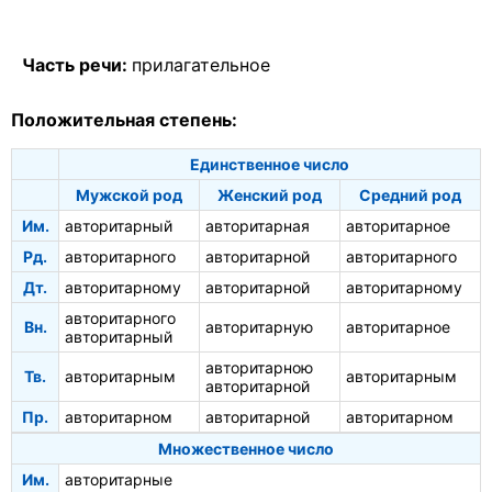
Часть речи:
прилагательное
Положительная степень:
Единственное число
Мужской род
Женский род
Средний род
Им.
авторитарный
авторитарная
авторитарное
Рд.
авторитарного
авторитарной
авторитарного
Дт.
авторитарному
авторитарной
авторитарному
авторитарного
Вн.
авторитарную
авторитарное
авторитарный
авторитарною
Тв.
авторитарным
авторитарным
авторитарной
Пр.
авторитарном
авторитарной
авторитарном
Множественное число
Им.
авторитарные