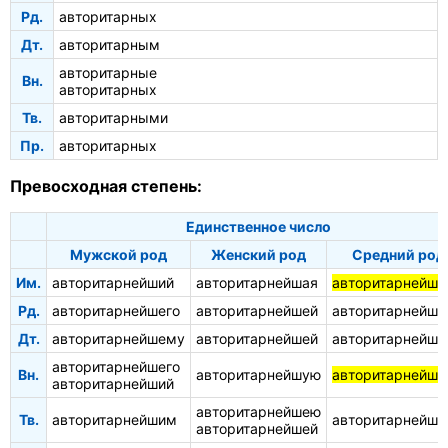
Рд.
авторитарных
Дт.
авторитарным
авторитарные
Вн.
авторитарных
Тв.
авторитарными
Пр.
авторитарных
Превосходная степень:
Единственное число
Мужской род
Женский род
Средний род
Им.
авторитарнейший
авторитарнейшая
авторитарнейше
Рд.
авторитарнейшего
авторитарнейшей
авторитарнейше
Дт.
авторитарнейшему
авторитарнейшей
авторитарнейш
авторитарнейшего
Вн.
авторитарнейшую
авторитарнейше
авторитарнейший
авторитарнейшею
Тв.
авторитарнейшим
авторитарнейш
авторитарнейшей