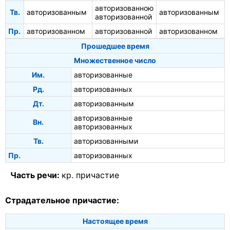
авторизованною
Тв.
авторизованным
авторизованным
авторизованной
Пр.
авторизованном
авторизованной
авторизованном
Прошедшее время
Множественное число
Им.
авторизованные
Рд.
авторизованных
Дт.
авторизованным
авторизованные
Вн.
авторизованных
Тв.
авторизованными
Пр.
авторизованных
Часть речи:
кр. причастие
Страдательное причастие:
Настоящее время