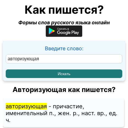
Как пишется?
Формы слов русского языка онлайн
Введите слово:
Авторизующая как пишется?
авторизующая
- причастие,
именительный п., жен. p., наст. вр., ед.
ч.