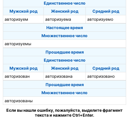
Единственное число
Мужской род
Женский род
Средний род
авторизуем
авторизуема
авторизуемо
Настоящее время
Множественное число
авторизуемы
Прошедшее время
Единственное число
Мужской род
Женский род
Средний род
авторизован
авторизована
авторизовано
Прошедшее время
Множественное число
авторизованы
Если вы нашли ошибку, пожалуйста, выделите фрагмент
текста и нажмите Ctrl+Enter.