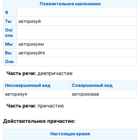
Повелительное наклонение
Я
Ты
авторизуй
Он/
она
Мы
авторизуем
Вы
авторизуйте
Они
Часть речи:
деепричастие
Несовершенный вид
Совершенный вид
авторизуя
авторизовав
Часть речи:
причастие
Действительное причастие:
Настоящее время