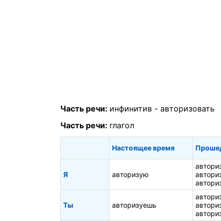
Часть речи:
инфинитив -
авторизовать
Часть речи:
глагол
Настоящее время
Проше
автори
Я
авторизую
автори
автори
автори
Ты
авторизуешь
автори
автори