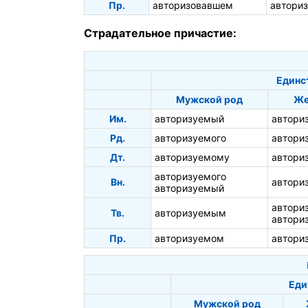
Пр.
авторизовавшем
автори
Страдательное причастие:
Единс
Мужской род
Же
Им.
авторизуемый
автори
Рд.
авторизуемого
автори
Дт.
авторизуемому
автори
авторизуемого
Вн.
автори
авторизуемый
автори
Тв.
авторизуемым
автори
Пр.
авторизуемом
автори
Еди
Мужской род