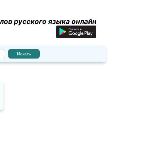
лов русского языка онлайн