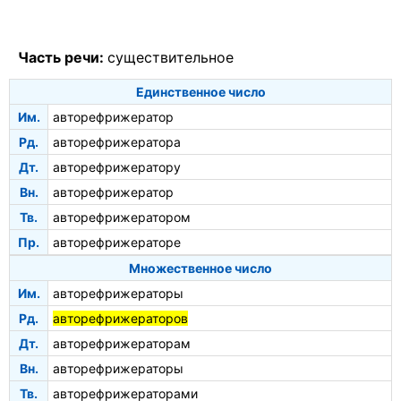
Часть речи:
существительное
Единственное число
Им.
авторефрижератор
Рд.
авторефрижератора
Дт.
авторефрижератору
Вн.
авторефрижератор
Тв.
авторефрижератором
Пр.
авторефрижераторе
Множественное число
Им.
авторефрижераторы
Рд.
авторефрижераторов
Дт.
авторефрижераторам
Вн.
авторефрижераторы
Тв.
авторефрижераторами