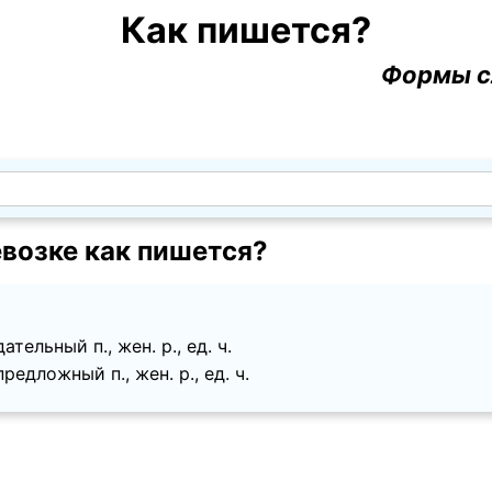
Как пишется?
Формы с
возке как пишется?
тельный п., жен. p., ед. ч.
едложный п., жен. p., ед. ч.