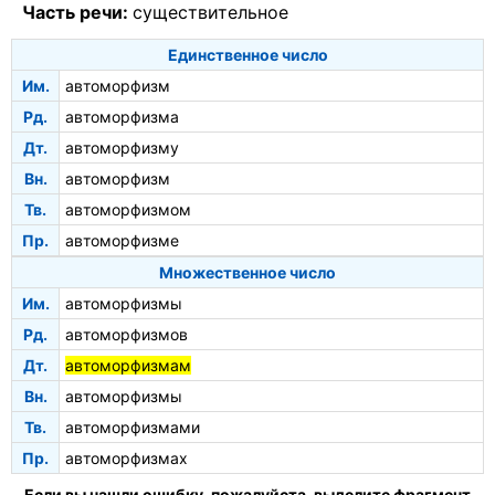
Часть речи:
существительное
Единственное число
Им.
автоморфизм
Рд.
автоморфизма
Дт.
автоморфизму
Вн.
автоморфизм
Тв.
автоморфизмом
Пр.
автоморфизме
Множественное число
Им.
автоморфизмы
Рд.
автоморфизмов
Дт.
автоморфизмам
Вн.
автоморфизмы
Тв.
автоморфизмами
Пр.
автоморфизмах
Если вы нашли ошибку, пожалуйста, выделите фрагмент