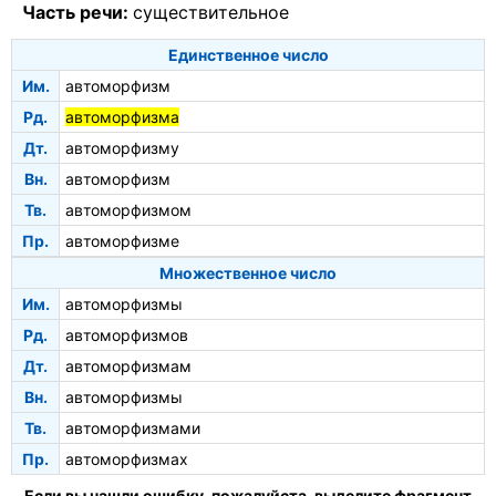
Часть речи:
существительное
Единственное число
Им.
автоморфизм
Рд.
автоморфизма
Дт.
автоморфизму
Вн.
автоморфизм
Тв.
автоморфизмом
Пр.
автоморфизме
Множественное число
Им.
автоморфизмы
Рд.
автоморфизмов
Дт.
автоморфизмам
Вн.
автоморфизмы
Тв.
автоморфизмами
Пр.
автоморфизмах
Если вы нашли ошибку, пожалуйста, выделите фрагмент