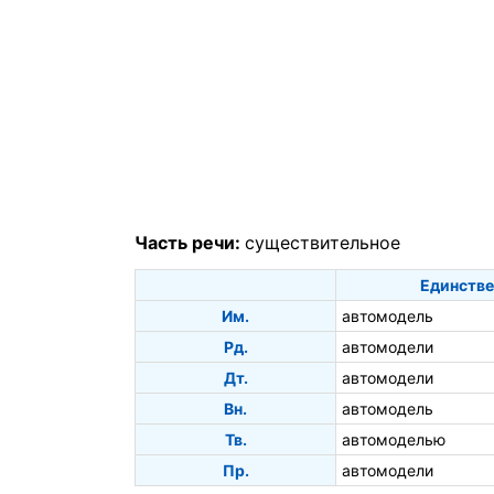
Часть речи:
существительное
Единстве
Им.
автомодель
Рд.
автомодели
Дт.
автомодели
Вн.
автомодель
Тв.
автомоделью
Пр.
автомодели