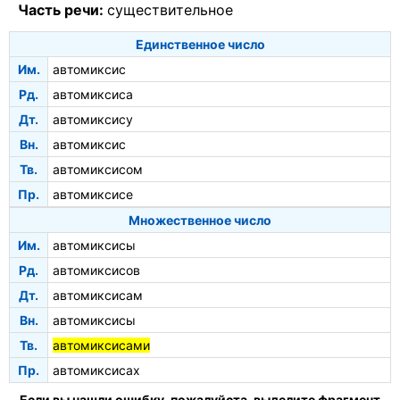
Часть речи:
существительное
Единственное число
Им.
автомиксис
Рд.
автомиксиса
Дт.
автомиксису
Вн.
автомиксис
Тв.
автомиксисом
Пр.
автомиксисе
Множественное число
Им.
автомиксисы
Рд.
автомиксисов
Дт.
автомиксисам
Вн.
автомиксисы
Тв.
автомиксисами
Пр.
автомиксисах
Если вы нашли ошибку, пожалуйста, выделите фрагмент