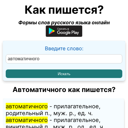
Как пишется?
Формы слов русского языка онлайн
Введите слово:
Автоматичного как пишется?
автоматичного
- прилагательное,
родительный п., муж. p., ед. ч.
автоматичного
- прилагательное,
винительный п., муж. p., од., ед. ч.