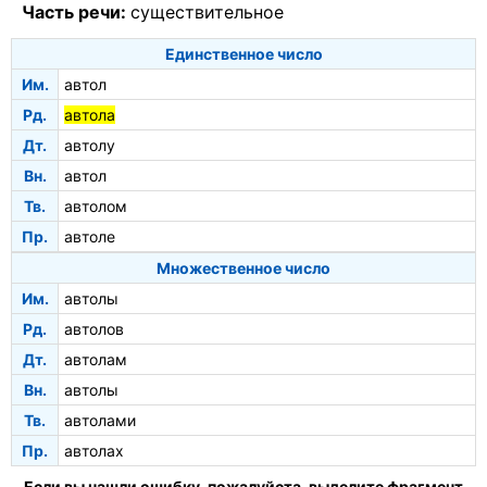
Часть речи:
существительное
Единственное число
Им.
автол
Рд.
автола
Дт.
автолу
Вн.
автол
Тв.
автолом
Пр.
автоле
Множественное число
Им.
автолы
Рд.
автолов
Дт.
автолам
Вн.
автолы
Тв.
автолами
Пр.
автолах
Если вы нашли ошибку, пожалуйста, выделите фрагмент