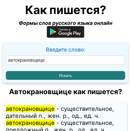
Как пишется?
Формы слов русского языка онлайн
Введите слово:
Автокрановщице как пишется?
автокрановщице
- существительное,
дательный п., жен. p., од., ед. ч.
автокрановщице
- существительное,
предложный п., жен. p., од., ед. ч.