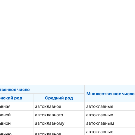
твенное число
Множественное число
нский род
Средний род
авная
автоклавное
автоклавные
авной
автоклавного
автоклавных
авной
автоклавному
автоклавным
автоклавные
авную
автоклавное