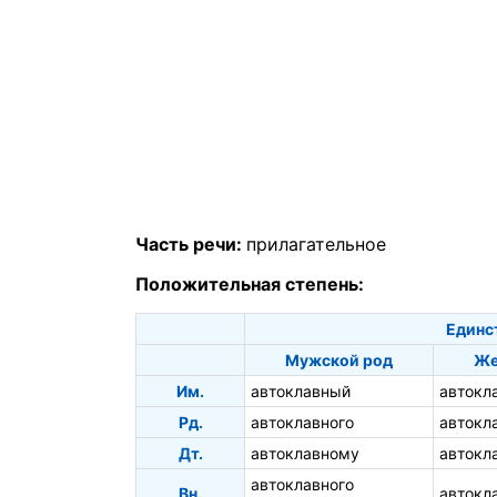
Часть речи:
прилагательное
Положительная степень:
Единс
Мужской род
Же
Им.
автоклавный
автокл
Рд.
автоклавного
автокл
Дт.
автоклавному
автокл
автоклавного
Вн.
автокл