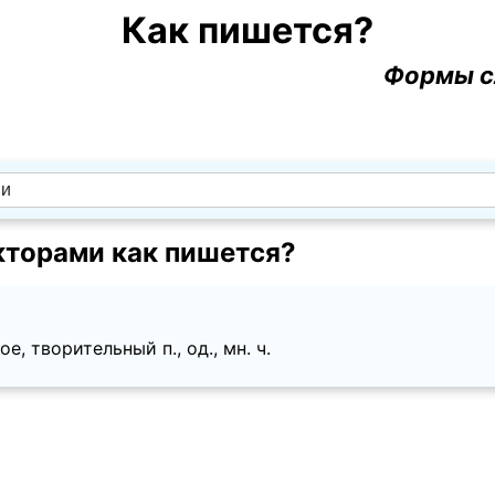
Как пишется?
Формы с
кторами как пишется?
, творительный п., од., мн. ч.