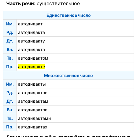
Часть речи:
существительное
Единственное число
Им.
автодидакт
Рд.
автодидакта
Дт.
автодидакту
Вн.
автодидакта
Тв.
автодидактом
Пр.
автодидакте
Множественное число
Им.
автодидакты
Рд.
автодидактов
Дт.
автодидактам
Вн.
автодидактов
Тв.
автодидактами
Пр.
автодидактах
Если вы нашли ошибку, пожалуйста, выделите фрагмент