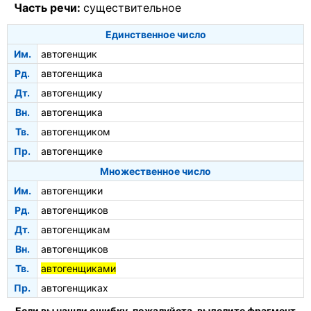
Часть речи:
существительное
Единственное число
Им.
автогенщик
Рд.
автогенщика
Дт.
автогенщику
Вн.
автогенщика
Тв.
автогенщиком
Пр.
автогенщике
Множественное число
Им.
автогенщики
Рд.
автогенщиков
Дт.
автогенщикам
Вн.
автогенщиков
Тв.
автогенщиками
Пр.
автогенщиках
Если вы нашли ошибку, пожалуйста, выделите фрагмент