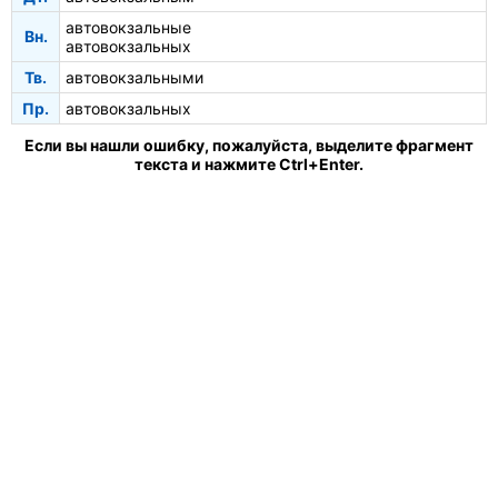
автовокзальные
Вн.
автовокзальных
Тв.
автовокзальными
Пр.
автовокзальных
Если вы нашли ошибку, пожалуйста, выделите фрагмент
текста и нажмите Ctrl+Enter.