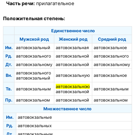
Часть речи:
прилагательное
Положительная степень:
Единственное число
Мужской род
Женский род
Средний род
Им.
автовокзальный
автовокзальная
автовокзальное
Рд.
автовокзального
автовокзальной
автовокзального
Дт.
автовокзальному
автовокзальной
автовокзальному
автовокзального
Вн.
автовокзальную
автовокзальное
автовокзальный
автовокзальною
Тв.
автовокзальным
автовокзальным
автовокзальной
Пр.
автовокзальном
автовокзальной
автовокзальном
Множественное число
Им.
автовокзальные
Рд.
автовокзальных
Дт.
автовокзальным