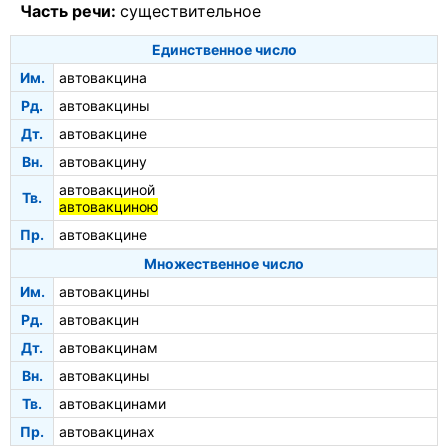
Часть речи:
существительное
Единственное число
Им.
автовакцина
Рд.
автовакцины
Дт.
автовакцине
Вн.
автовакцину
автовакциной
Тв.
автовакциною
Пр.
автовакцине
Множественное число
Им.
автовакцины
Рд.
автовакцин
Дт.
автовакцинам
Вн.
автовакцины
Тв.
автовакцинами
Пр.
автовакцинах