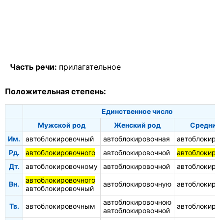
Часть речи:
прилагательное
Положительная степень:
Единственное число
Мужской род
Женский род
Средний
Им.
автоблокировочный
автоблокировочная
автоблокиро
Рд.
автоблокировочного
автоблокировочной
автоблокиро
Дт.
автоблокировочному
автоблокировочной
автоблокир
автоблокировочного
Вн.
автоблокировочную
автоблокиро
автоблокировочный
автоблокировочною
Тв.
автоблокировочным
автоблокир
автоблокировочной